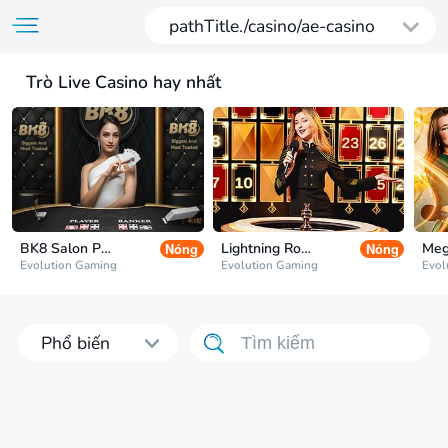
pathTitle./casino/ae-casino
Trò Live Casino hay nhất
BK8 Salon Prive Baccarat
Lightning Roulette
Meg
Nóng
Nóng
Evolution Gaming
Evolution Gaming
Evol
Phổ biến