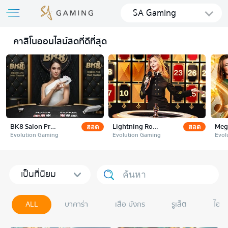
SA Gaming
คาสิโนออนไลน์สดที่ดีที่สุด
BK8 Salon Prive Baccarat
Lightning Roulette
Meg
ฮอต
ฮอต
Evolution Gaming
Evolution Gaming
Evol
เป็นที่นิยม
ALL
บาคาร่า
เสือ มังกร
รูเล็ต
ไฮโล