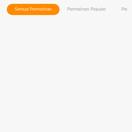
Semua Permainan
Permainan Populer
Perm