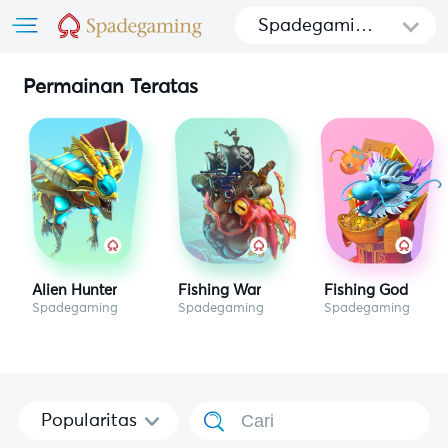
Spadegamin
g
Permainan Teratas
Alien Hunter
Fishing War
Fishing God
Spadegaming
Spadegaming
Spadegaming
Popularitas